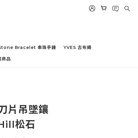
Stone Bracelet 串珠手鍊
YVES 古布繩
立即購買
選商品
繩刀片吊墜鑲
Hill松石