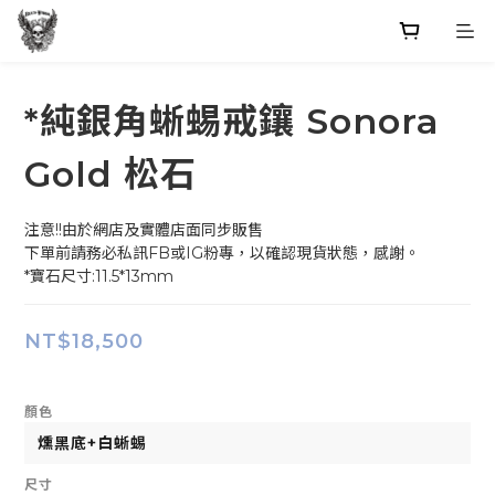
*純銀角蜥蜴戒鑲 Sonora
Gold 松石
注意!!由於網店及實體店面同步販售
下單前請務必私訊FB或IG粉專，以確認現貨狀態，感謝。
*寶石尺寸:11.5*13mm
NT$18,500
顏色
尺寸