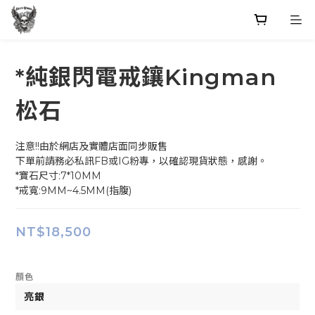
*純銀閃電戒鑲Kingman
松石
注意!!由於網店及實體店面同步販售
下單前請務必私訊FB或IG粉專，以確認現貨狀態，感謝。
*寶石尺寸:7*10MM
*戒寬:9MM~4.5MM(指腹)
NT$18,500
顏色