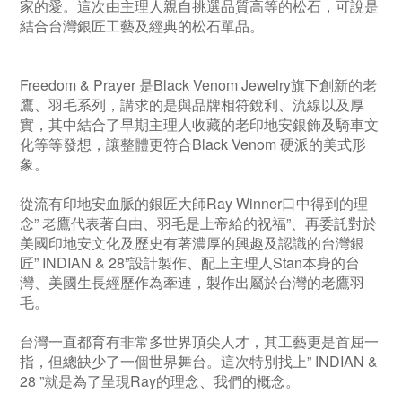
家的愛。這次由主理人親自挑選品質高等的松石，可說是
結合台灣銀匠工藝及經典的松石單品。
Freedom & Prayer 是Black Venom Jewelry旗下創新的老
鷹、羽毛系列，講求的是與品牌相符銳利、流線以及厚
實，其中結合了早期主理人收藏的老印地安銀飾及騎車文
化等等發想，讓整體更符合Black Venom 硬派的美式形
象。
從流有印地安血脈的銀匠大師Ray Winner口中得到的理
念” 老鷹代表著自由、羽毛是上帝給的祝福”、再委託對於
美國印地安文化及歷史有著濃厚的興趣及認識的台灣銀
匠” INDIAN & 28”設計製作、配上主理人Stan本身的台
灣、美國生長經歷作為牽連，製作出屬於台灣的老鷹羽
毛。
台灣一直都育有非常多世界頂尖人才，其工藝更是首屈一
指，但總缺少了一個世界舞台。這次特別找上” INDIAN &
28 ”就是為了呈現Ray的理念、我們的概念。