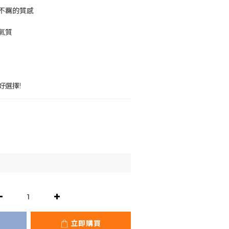
不羈的質感
氣質
好選擇!
立即購買