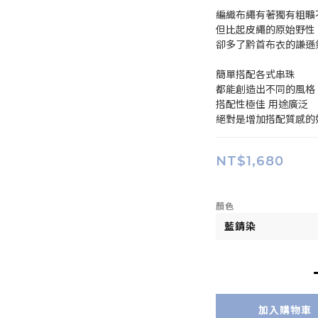
編織布繩有著獨有粗曠
但比起皮繩的原始野性
卻多了黔首布衣的謙遜
簡單搭配各式串珠
都能創造出不同的風格
搭配性極佳 用途廣泛
絕對是增加搭配質感的
NT$1,680
顏色
加入購物車