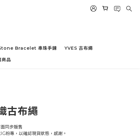
Stone Bracelet 串珠手鍊
YVES 古布繩
立即購買
選商品
編織古布繩
店面同步販售
或IG粉專，以確認現貨狀態，感謝。