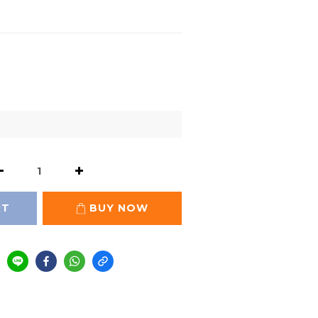
RT
BUY NOW