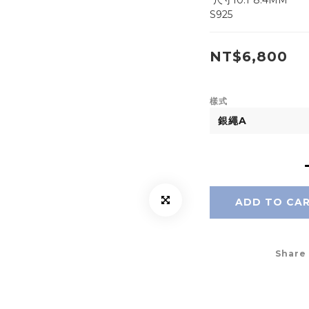
*尺寸10.1*8.4MM
S925
NT$6,800
樣式
ADD TO CA
Share