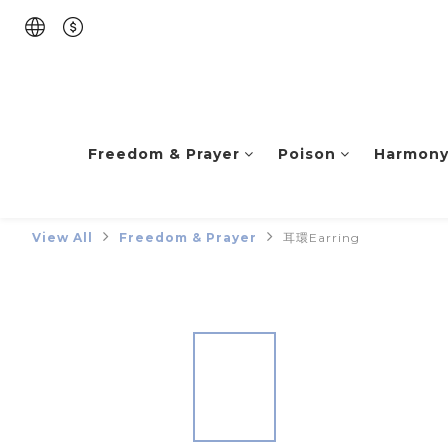
Freedom & Prayer
Poison
Harmon
View All
Freedom & Prayer
耳環Earring