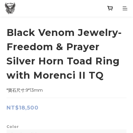
Black Venom Jewelry-
Freedom & Prayer
Silver Horn Toad Ring
with Morenci II TQ
*寶石尺寸:9*13mm
NT$18,500
Color