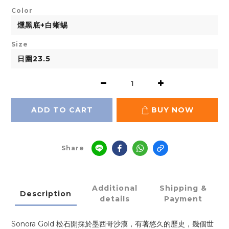
Color
Size
ADD TO CART
BUY NOW
Share
Additional
Shipping &
Description
details
Payment
Sonora Gold 松石開採於墨西哥沙漠，有著悠久的歷史，幾個世