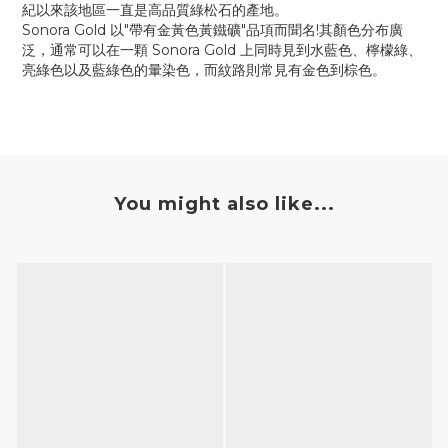
紀以來該地區一直是高品質綠松石的產地。
Sonora Gold 以"帶有金黃色黃鐵礦"品項而聞名!其顏色分布廣
泛，通常可以在一顆 Sonora Gold 上同時見到水藍色、檸檬綠、
亮綠色以及藍綠色的暈染色，而紋路則常見有金色到棕色。
You might also like...