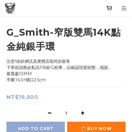
G_Smith-窄版雙馬14K點
金純銀手環
注意!!由於網店及實體店面同步販售
下單前請務必私訊FB或IG粉專，以確認現貨狀態，感謝。
最寬處10MM
手圍:14.5+開口2.5cm
NT$19,500
ADD TO CART
BUY NOW