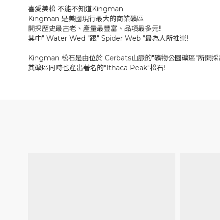
喜愛美松 不能不知道Kingman
Kingman 是美國現行最大的商業礦區
開採歷史最古老、產量最豐富、品項最多元!!
其中" Water Wed "跟" Spider Web "最為人所推崇!
Kingman 松石是由位於 Cerbats山脈的"礦物公園礦區"所開
其礦區同時也產出著名的"Ithaca Peak"松石!