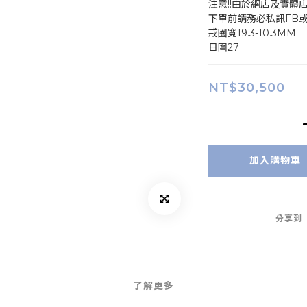
注意!!由於網店及實體
下單前請務必私訊FB
戒圈寬19.3-10.3MM
日圍27
NT$30,500
加入購物車
分享到
了解更多