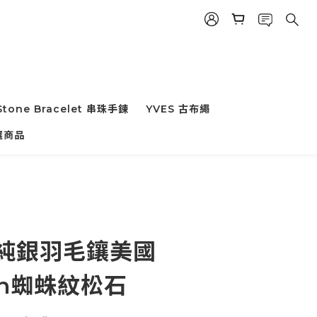
Stone Bracelet 串珠手鍊
YVES 古布繩
立即購買
選商品
m)純銀羽毛鑲美國
an蜘蛛紋松石